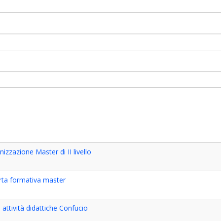
zzazione Master di II livello
rta formativa master
tività didattiche Confucio