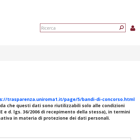
Form
di
Ricerca
ricerca
s://trasparenza.uniroma1.it/page/5/bandi-di-concorso.html
rda che questi dati sono riutilizzabili solo alle condizioni
E e d. lgs. 36/2006 di recepimento della stessa), in termini
rmativa in materia di protezione dei dati personali.