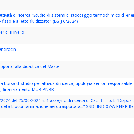
tività di ricerca "Studio di sistemi di stoccaggio termochimico di ener
o fisso e a letto fluidizzato" (BS-J 6/2024)
 di II livello
 tirocini
pporto alla didattica del Master
borsa di studio per attività di ricerca, tipologia senior, responsabile s
ni, finanziamento MUR PNRR
024 del 25/06/2024 n. 1 assegno di ricerca di Cat. B) Tip. I: "Dispositi
lo della biocontaminazione aerotrasportata..." SSD IIND-07/A PNRR Re
I