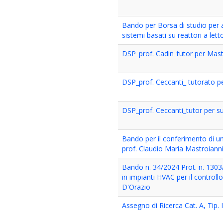
Bando per Borsa di studio per at
sistemi basati su reattori a lett
DSP_prof. Cadin_tutor per Master
DSP_prof. Ceccanti_ tutorato per
DSP_prof. Ceccanti_tutor per su
Bando per il conferimento di una 
prof. Claudio Maria Mastroian
Bando n. 34/2024 Prot. n. 1303/2
in impianti HVAC per il control
D'Orazio
Assegno di Ricerca Cat. A, Tip. 