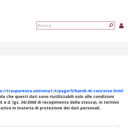
Form
di
Ricerca
ricerca
s://trasparenza.uniroma1.it/page/5/bandi-di-concorso.html
rda che questi dati sono riutilizzabili solo alle condizioni
E e d. lgs. 36/2006 di recepimento della stessa), in termini
rmativa in materia di protezione dei dati personali.