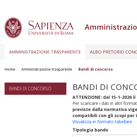
Amministrazio
AMMINISTRAZIONE TRASPARENTE
ALBO PRETORIO CONC
Salta
al
Home
Amministrazione trasparente
Bandi di concorso
contenuto
principale
BANDI DI CONC
BANDI DI CONCORSO
ATTENZIONE: dal 15-1-2026 il 
Per scaricare i dati in altri format
previste dalla normativa vige
compatibili con gli scopi per 
Visualizza in formato tabellare
Tipologia bando