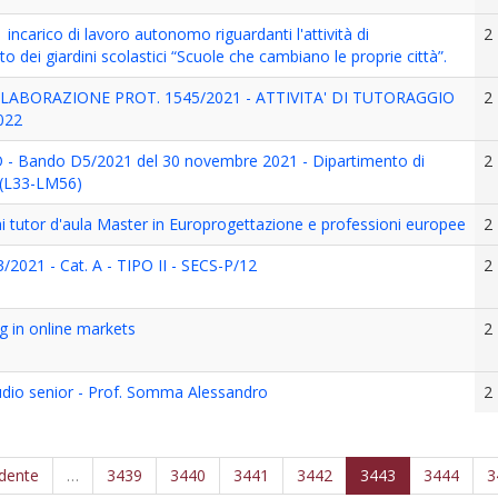
1 incarico di lavoro autonomo riguardanti l'attività di
2
 dei giardini scolastici “Scuole che cambiano le proprie città”.
LABORAZIONE PROT. 1545/2021 - ATTIVITA' DI TUTORAGGIO
2
022
 - Bando D5/2021 del 30 novembre 2021 - Dipartimento di
2
 (L33-LM56)
hi tutor d'aula Master in Europrogettazione e professioni europee
2
/2021 - Cat. A - TIPO II - SECS-P/12
2
g in online markets
2
dio senior - Prof. Somma Alessandro
2
edente
…
3439
3440
3441
3442
3443
3444
3