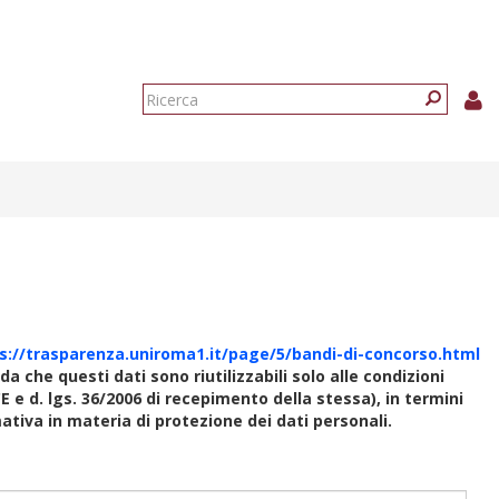
Form
di
Ricerca
ricerca
s://trasparenza.uniroma1.it/page/5/bandi-di-concorso.html
rda che questi dati sono riutilizzabili solo alle condizioni
E e d. lgs. 36/2006 di recepimento della stessa), in termini
rmativa in materia di protezione dei dati personali.