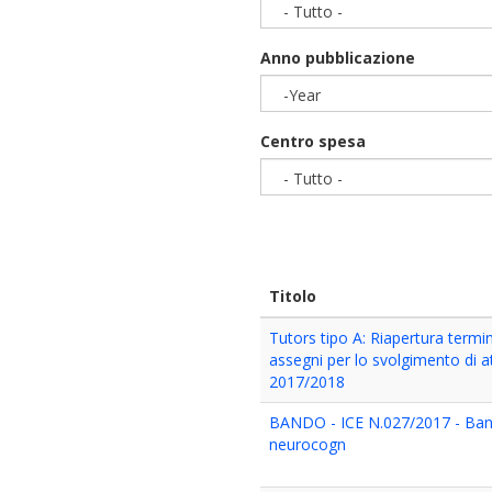
- Tutto -
Anno pubblicazione
-Year
Year
Centro spesa
- Tutto -
Titolo
Tutors tipo A: Riapertura termi
assegni per lo svolgimento di at
2017/2018
BANDO - ICE N.027/2017 - Bando
neurocogn