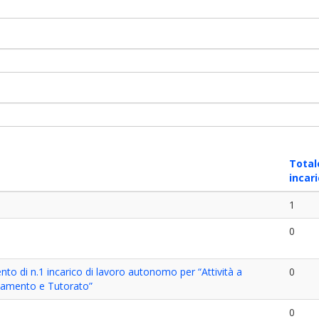
Total
incari
1
0
nto di n.1 incarico di lavoro autonomo per “Attività a
0
ntamento e Tutorato”
0