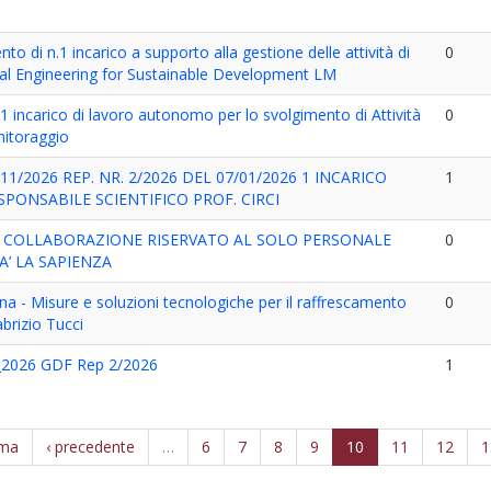
to di n.1 incarico a supporto alla gestione delle attività di
0
ial Engineering for Sustainable Development LM
 1 incarico di lavoro autonomo per lo svolgimento di Attività
0
nitoraggio
11/2026 REP. NR. 2/2026 DEL 07/01/2026 1 INCARICO
1
SPONSABILE SCIENTIFICO PROF. CIRCI
I COLLABORAZIONE RISERVATO AL SOLO PERSONALE
0
A’ LA SAPIENZA
rna - Misure e soluzioni tecnologiche per il raffrescamento
0
abrizio Tucci
_2026 GDF Rep 2/2026
1
ima
‹ precedente
…
6
7
8
9
10
11
12
1