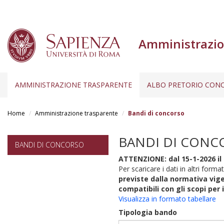
Amministrazio
AMMINISTRAZIONE TRASPARENTE
ALBO PRETORIO CONC
Salta
al
Home
Amministrazione trasparente
Bandi di concorso
contenuto
principale
BANDI DI CONC
BANDI DI CONCORSO
ATTENZIONE: dal 15-1-2026 il 
Per scaricare i dati in altri format
previste dalla normativa vige
compatibili con gli scopi per 
Visualizza in formato tabellare
Tipologia bando