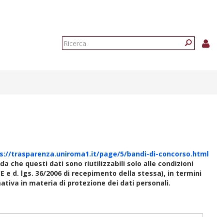
Form
di
Ricerca
ricerca
s://trasparenza.uniroma1.it/page/5/bandi-di-concorso.html
rda che questi dati sono riutilizzabili solo alle condizioni
E e d. lgs. 36/2006 di recepimento della stessa), in termini
rmativa in materia di protezione dei dati personali.