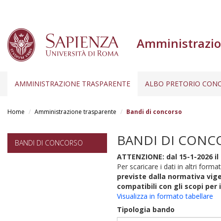
Amministrazio
AMMINISTRAZIONE TRASPARENTE
ALBO PRETORIO CONC
Salta
al
Home
Amministrazione trasparente
Bandi di concorso
contenuto
principale
BANDI DI CONC
BANDI DI CONCORSO
ATTENZIONE: dal 15-1-2026 il 
Per scaricare i dati in altri format
previste dalla normativa vige
compatibili con gli scopi per 
Visualizza in formato tabellare
Tipologia bando