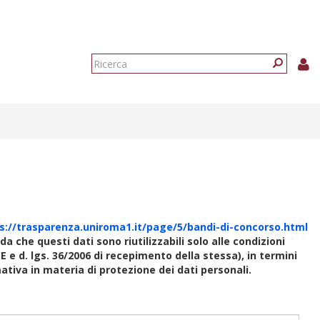
Form
di
Ricerca
ricerca
s://trasparenza.uniroma1.it/page/5/bandi-di-concorso.html
rda che questi dati sono riutilizzabili solo alle condizioni
E e d. lgs. 36/2006 di recepimento della stessa), in termini
rmativa in materia di protezione dei dati personali.