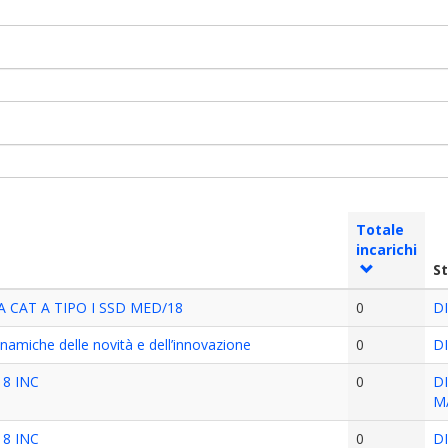
Totale
incarichi
S
 CAT A TIPO I SSD MED/18
0
D
namiche delle novità e dell’innovazione
0
D
018 INC
0
D
M
018 INC
0
D