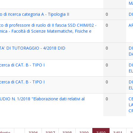
M
di ricerca categoria A - Tipologia II
0
D
to di professore di ruolo di II fascia SSD CHIM/02 -
0
A
mica - Facoltà di Scienze Matematiche, Fisiche e
A' DI TUTORAGGIO - 4/2018 DID
0
D
D
erca di CAT. B - TIPO I
0
D
E
erca di CAT. B - TIPO I
0
D
E
O N. 1/2018 "Elaborazione dati relativi al
0
C
L
C
edente
…
3396
3397
3398
3399
3400
3401
3