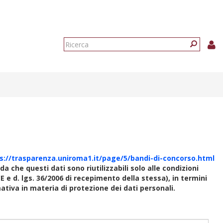
Form
di
Ricerca
ricerca
s://trasparenza.uniroma1.it/page/5/bandi-di-concorso.html
rda che questi dati sono riutilizzabili solo alle condizioni
E e d. lgs. 36/2006 di recepimento della stessa), in termini
rmativa in materia di protezione dei dati personali.