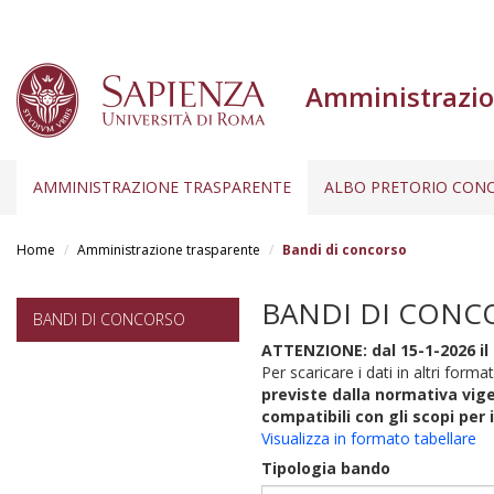
Amministrazio
AMMINISTRAZIONE TRASPARENTE
ALBO PRETORIO CONC
Salta
al
Home
Amministrazione trasparente
Bandi di concorso
contenuto
principale
BANDI DI CONC
BANDI DI CONCORSO
ATTENZIONE: dal 15-1-2026 il 
Per scaricare i dati in altri format
previste dalla normativa vige
compatibili con gli scopi per 
Visualizza in formato tabellare
Tipologia bando