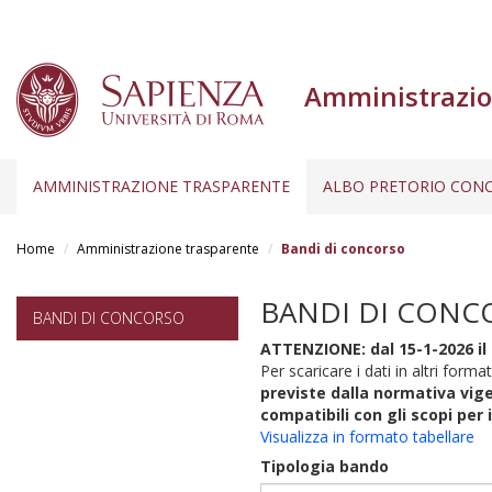
Amministrazio
AMMINISTRAZIONE TRASPARENTE
ALBO PRETORIO CONC
Salta
al
Home
Amministrazione trasparente
Bandi di concorso
contenuto
principale
BANDI DI CONC
BANDI DI CONCORSO
ATTENZIONE: dal 15-1-2026 il 
Per scaricare i dati in altri format
previste dalla normativa vige
compatibili con gli scopi per 
Visualizza in formato tabellare
Tipologia bando