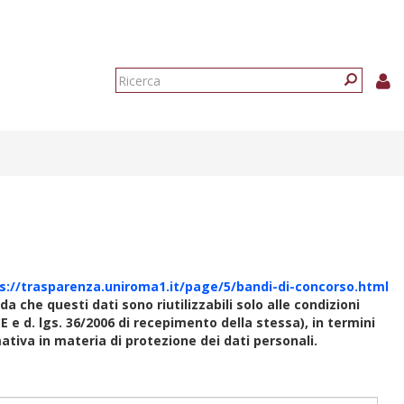
Form
di
Ricerca
ricerca
s://trasparenza.uniroma1.it/page/5/bandi-di-concorso.html
rda che questi dati sono riutilizzabili solo alle condizioni
E e d. lgs. 36/2006 di recepimento della stessa), in termini
rmativa in materia di protezione dei dati personali.