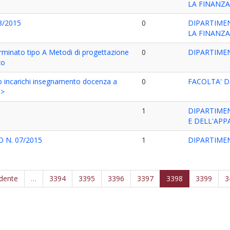
LA FINANZ
13/2015
0
DIPARTIMEN
LA FINANZ
minato tipo A Metodi di progettazione
0
DIPARTIMEN
zo
 incarichi insegnamento docenza a
0
FACOLTA' D
n>
1
DIPARTIMEN
E DELL'AP
 N. 07/2015
1
DIPARTIMEN
edente
…
3394
3395
3396
3397
3398
3399
3