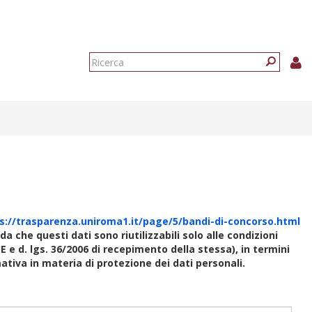
Form
di
Ricerca
ricerca
s://trasparenza.uniroma1.it/page/5/bandi-di-concorso.html
rda che questi dati sono riutilizzabili solo alle condizioni
E e d. lgs. 36/2006 di recepimento della stessa), in termini
rmativa in materia di protezione dei dati personali.