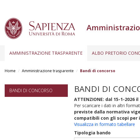
Amministrazio
AMMINISTRAZIONE TRASPARENTE
ALBO PRETORIO CONC
Salta
al
Home
Amministrazione trasparente
Bandi di concorso
contenuto
principale
BANDI DI CONC
BANDI DI CONCORSO
ATTENZIONE: dal 15-1-2026 il 
Per scaricare i dati in altri format
previste dalla normativa vige
compatibili con gli scopi per 
Visualizza in formato tabellare
Tipologia bando