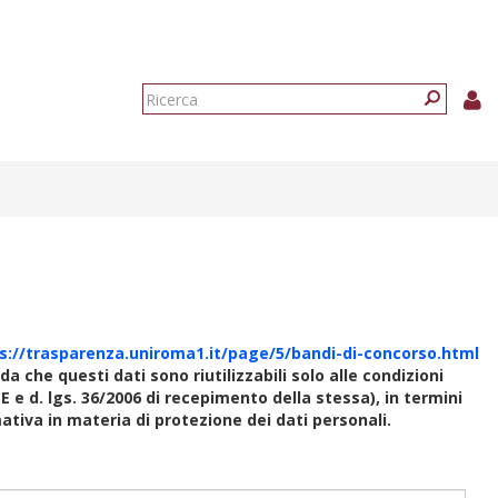
Form
di
Ricerca
ricerca
s://trasparenza.uniroma1.it/page/5/bandi-di-concorso.html
rda che questi dati sono riutilizzabili solo alle condizioni
E e d. lgs. 36/2006 di recepimento della stessa), in termini
rmativa in materia di protezione dei dati personali.