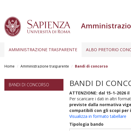
Amministrazio
AMMINISTRAZIONE TRASPARENTE
ALBO PRETORIO CONC
Salta
al
Home
Amministrazione trasparente
Bandi di concorso
contenuto
principale
BANDI DI CONC
BANDI DI CONCORSO
ATTENZIONE: dal 15-1-2026 il 
Per scaricare i dati in altri format
previste dalla normativa vige
compatibili con gli scopi per 
Visualizza in formato tabellare
Tipologia bando