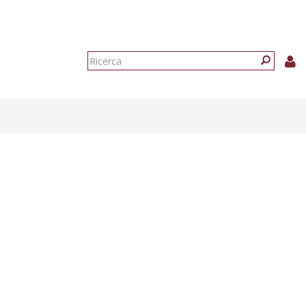
Form
di
Ricerca
ricerca