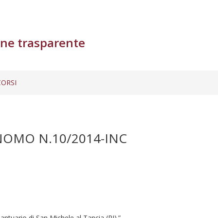
ne trasparente
ORSI
OMO N.10/2014-INC
Santuario di San Michele al Tancia (RI).”