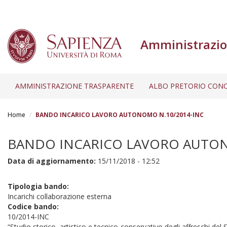
Amministrazio
AMMINISTRAZIONE TRASPARENTE
ALBO PRETORIO CONC
Salta
al
Home
BANDO INCARICO LAVORO AUTONOMO N.10/2014-INC
contenuto
principale
BANDO INCARICO LAVORO AUTON
Data di aggiornamento:
15/11/2018 - 12:52
Tipologia bando:
Incarichi collaborazione esterna
Codice bando:
10/2014-INC
“Studio storico, artistico e tecnico-conservativo degli affreschi del 