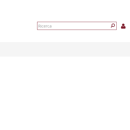
Form
di
Ricerca
ricerca