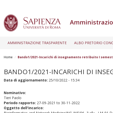
Amministrazio
AMMINISTRAZIONE TRASPARENTE
ALBO PRETORIO CONC
Salta
al
Home
Bando1/2021-Incarichi di insegnamento retribuito I semest
contenuto
principale
BANDO1/2021-INCARICHI DI INSE
Data di aggiornamento:
25/10/2022 - 15:34
Nominativo:
Tieri Paolo
Periodo rapporto:
27-09-2021
to
30-11-2022
Oggetto dell'incarico:
Bioinformatics and Network MedicineING-INF/06- 3 cfu - LM-91 D