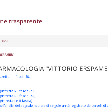
ne trasparente
ORSI
ERSPAMER"
FARMACOLOGIA "VITTORIO ERSPAME
tretta I-II fascia-RU)
istretta I-II fascia-RU)
istretta I-II fascia-RU)
stretta I e II fascia)
l’analisi del segnale neurale di singole unità registrato da cervelli di