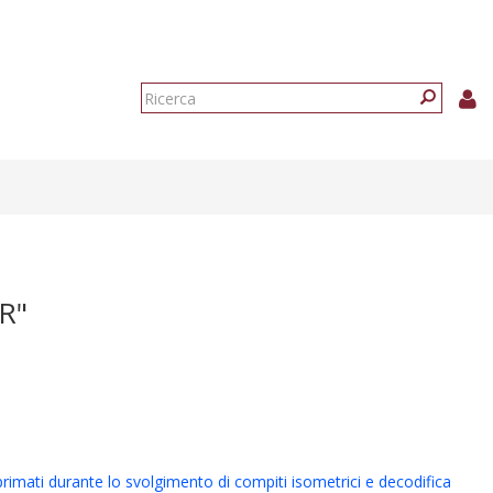
Form
di
Ricerca
ricerca
R"
 primati durante lo svolgimento di compiti isometrici e decodifica