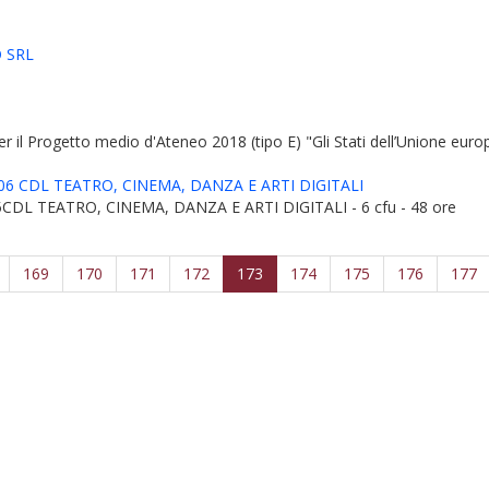
O SRL
per il Progetto medio d'Ateneo 2018 (tipo E) "Gli Stati dell’Unione e
6 CDL TEATRO, CINEMA, DANZA E ARTI DIGITALI
DL TEATRO, CINEMA, DANZA E ARTI DIGITALI - 6 cfu - 48 ore
169
170
171
172
173
174
175
176
177