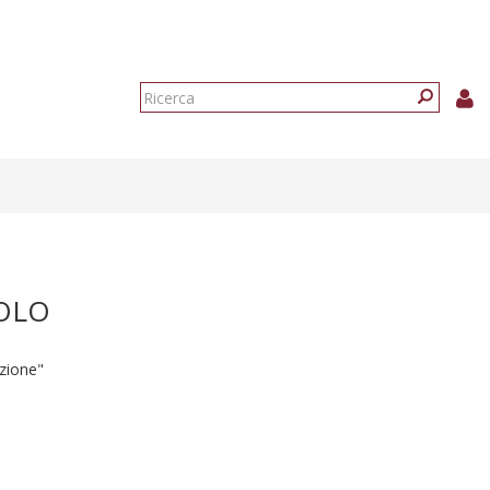
Form
di
Ricerca
ricerca
COLO
zione"