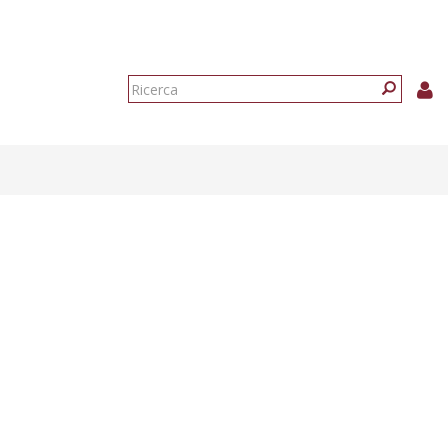
Form
di
Ricerca
ricerca