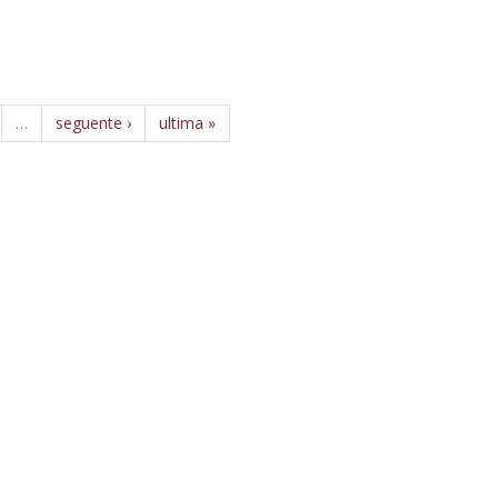
…
seguente ›
ultima »