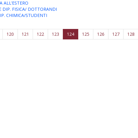
EA ALL’ESTERO
 DIP. FISICA/ DOTTORANDI
IP. CHIMICA/STUDENTI
120
121
122
123
124
125
126
127
128