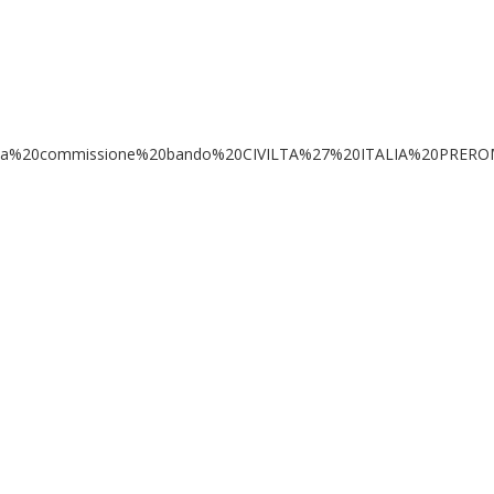
%20nomina%20commissione%20bando%20CIVILTA%27%20ITALIA%20PRER