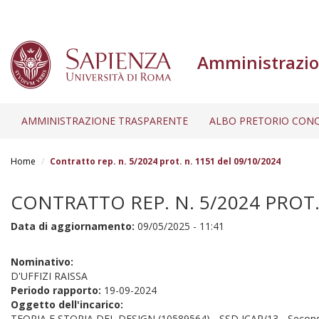
Amministrazio
AMMINISTRAZIONE TRASPARENTE
ALBO PRETORIO CONC
Salta
al
Home
Contratto rep. n. 5/2024 prot. n. 1151 del 09/10/2024
contenuto
principale
CONTRATTO REP. N. 5/2024 PROT. 
Data di aggiornamento:
09/05/2025 - 11:41
Nominativo:
D'UFFIZI RAISSA
Periodo rapporto:
19-09-2024
Oggetto dell'incarico:
TEORIA E STORIA DEL DESIGN (10589564) - SSD ICAR/13 - Second