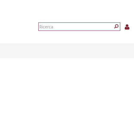
Form
di
Ricerca
ricerca