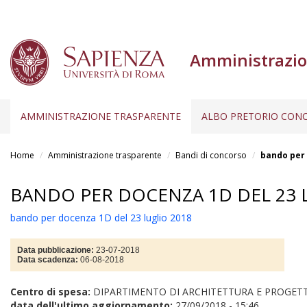
Amministrazio
AMMINISTRAZIONE TRASPARENTE
ALBO PRETORIO CONC
Salta
al
Home
Amministrazione trasparente
Bandi di concorso
bando per 
contenuto
principale
BANDO PER DOCENZA 1D DEL 23 
bando per docenza 1D del 23 luglio 2018
Data pubblicazione:
23-07-2018
Data scadenza:
06-08-2018
Centro di spesa:
DIPARTIMENTO DI ARCHITETTURA E PROGET
data dell'ultimo aggiornamento:
27/09/2018 - 15:46