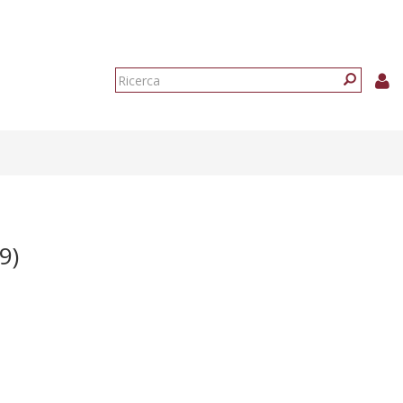
Form
di
Ricerca
ricerca
9)