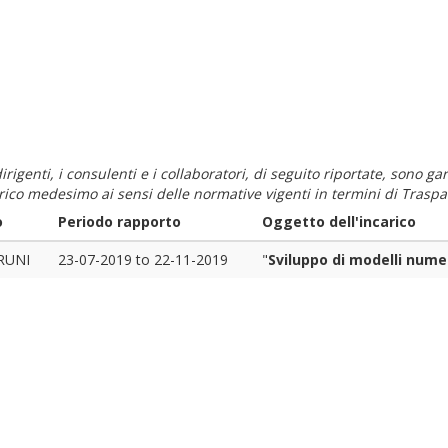
i dirigenti, i consulenti e i collaboratori, di seguito riportate, sono
carico medesimo ai sensi delle normative vigenti in termini di Traspa
o
Periodo rapporto
Oggetto dell'incarico
RUNI
23-07-2019
to
22-11-2019
"
Sviluppo di modelli numer