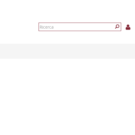
Form
di
Ricerca
ricerca