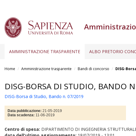
Amministrazio
AMMINISTRAZIONE TRASPARENTE
ALBO PRETORIO CONC
Salta
al
Home
Amministrazione trasparente
Bandi di concorso
DISG-Borsa
contenuto
principale
DISG-BORSA DI STUDIO, BANDO N.
DISG-Borsa di Studio, Bando n. 07/2019
Data pubblicazione:
21-05-2019
Data scadenza:
11-06-2019
Centro di spesa:
DIPARTIMENTO DI INGEGNERIA STRUTTURAL
data dell'ultimo aggiornamento:
18/07/2019 - 13:01