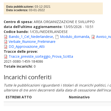
Data pubblicazione:
03-12-2021
Data scadenza:
03-01-2022
Centro di spesa:
AREA ORGANIZZAZIONE E SVILUPPO
data dell'ultimo aggiornamento:
13/05/2026 - 10:51
Codice bando:
1/CEL/NEDERLANDESE
Bando_1_Cel_Nederlandese
,
Modulo_domanda
,
Avviso_n
Verbale_Riunione_Preliminare
DD_Approvazione_Atti
Tracce delle prove:
Tracce_previste_sorteggio_Prova_Scritta
2021-0080-1459-184086
Totale incarichi:
0
Incarichi conferiti
Tutte le pubblicazioni riguardanti i titolari di incarichi politici, 
ulteriore di tre anni decorrenti dalla data di cessazione dell'in
ESTREMI ATTO
Nominativo