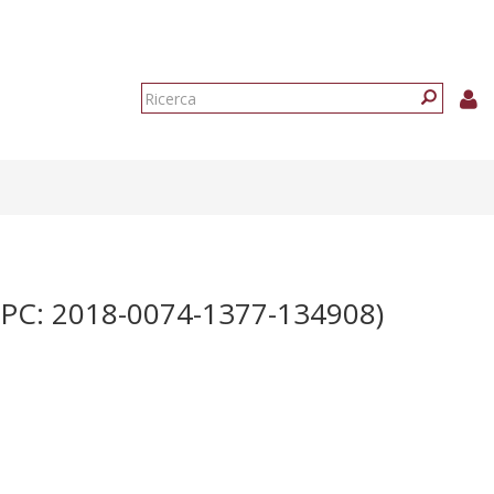
Form
di
Ricerca
ricerca
C: 2018-0074-1377-134908)