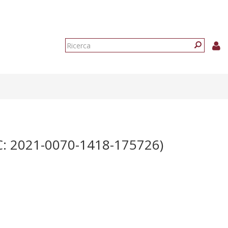
Form
di
Ricerca
ricerca
C: 2021-0070-1418-175726)