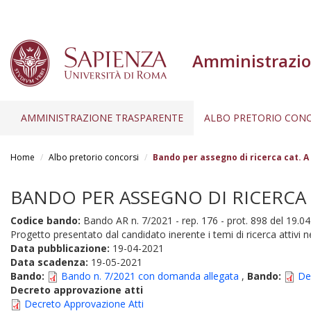
Amministrazio
AMMINISTRAZIONE TRASPARENTE
ALBO PRETORIO CONC
Salta
al
Home
Albo pretorio concorsi
Bando per assegno di ricerca cat. A t
contenuto
principale
BANDO PER ASSEGNO DI RICERCA CAT
Codice bando:
Bando AR n. 7/2021 - rep. 176 - prot. 898 del 19.0
Progetto presentato dal candidato inerente i temi di ricerca attivi 
Data pubblicazione:
19-04-2021
Data scadenza:
19-05-2021
Bando:
Bando n. 7/2021 con domanda allegata
,
Bando:
De
Decreto approvazione atti
Decreto Approvazione Atti