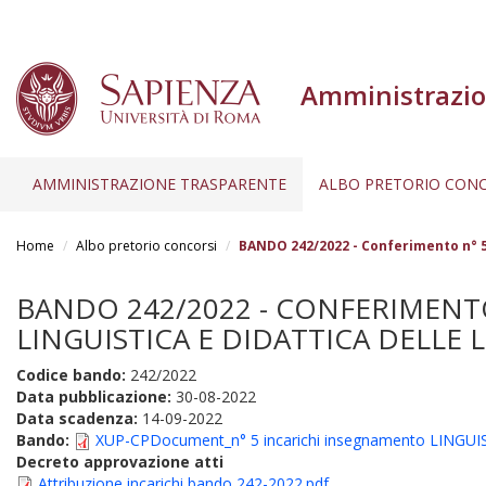
Amministrazio
AMMINISTRAZIONE TRASPARENTE
ALBO PRETORIO CONC
Salta
al
Home
Albo pretorio concorsi
BANDO 242/2022 - Conferimento n° 5
contenuto
principale
BANDO 242/2022 - CONFERIMENTO 
LINGUISTICA E DIDATTICA DELLE 
Codice bando:
242/2022
Data pubblicazione:
30-08-2022
Data scadenza:
14-09-2022
Bando:
XUP-CPDocument_n° 5 incarichi insegnamento LING
Decreto approvazione atti
Attribuzione incarichi bando 242-2022.pdf