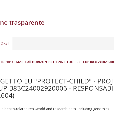
ne trasparente
ORSI
t ID: 101137423 - Call HORIZON-HLTH-2023-TOOL-05 - CUP B83C2400292000
GETTO EU "PROTECT-CHILD" - PROJE
UP B83C24002920006 - RESPONSABI
2604)
 in health-related real-world and research data, including genomics.