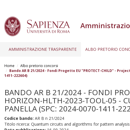
Amministrazio
AMMINISTRAZIONE TRASPARENTE
ALBO PRETORIO CONC
Salta
al
Home
Albo pretorio concorsi
contenuto
Bando AR B 21/2024 - Fondi Progetto EU "PROTECT-CHILD" - Projec
1411-222604)
principale
BANDO AR B 21/2024 - FONDI PRO
HORIZON-HLTH-2023-TOOL-05 - C
PANELLA (SPC: 2024-0070-1411-22
Codice bando:
AR B n 21/2024
Titolo ricerca: Quantum circuits and algorithms for pattern analysis
Data pubblicazione:
16-09-2024