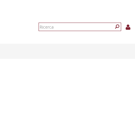
Form
di
Ricerca
ricerca