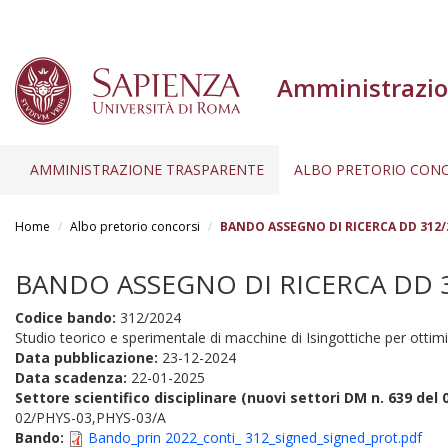
Amministrazio
AMMINISTRAZIONE TRASPARENTE
ALBO PRETORIO CONC
Salta
al
Home
Albo pretorio concorsi
BANDO ASSEGNO DI RICERCA DD 312/2
contenuto
principale
BANDO ASSEGNO DI RICERCA DD 31
Codice bando:
312/2024
Studio teorico e sperimentale di macchine di Isingottiche per otti
Data pubblicazione:
23-12-2024
Data scadenza:
22-01-2025
Settore scientifico disciplinare (nuovi settori DM n. 639 del 
02/PHYS-03,PHYS-03/A
Bando:
Bando_prin 2022_conti_ 312_signed_signed_prot.pdf