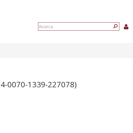
Form
di
Ricerca
ricerca
-0070-1339-227078)