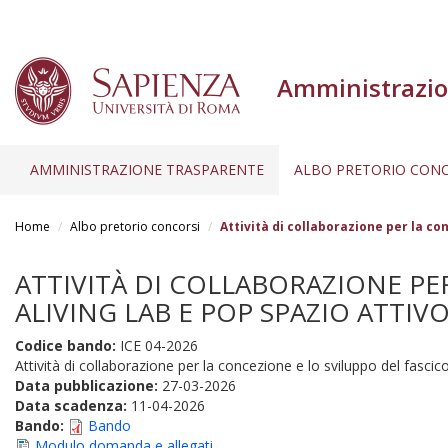
Amministrazio
AMMINISTRAZIONE TRASPARENTE
ALBO PRETORIO CONC
Salta
al
Home
Albo pretorio concorsi
Attività di collaborazione per la co
contenuto
principale
ATTIVITÀ DI COLLABORAZIONE PE
ALIVING LAB E POP SPAZIO ATTIVO
Codice bando:
ICE 04-2026
Attività di collaborazione per la concezione e lo sviluppo del fascic
Data pubblicazione:
27-03-2026
Data scadenza:
11-04-2026
Bando:
Bando
Modulo domanda e allegati