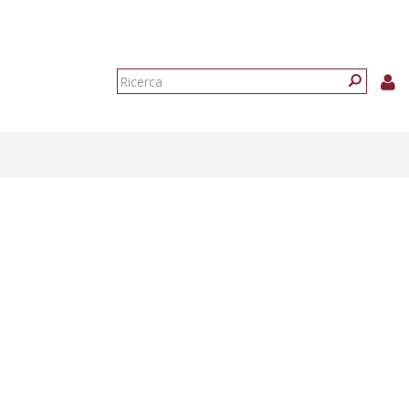
Form
di
Ricerca
ricerca