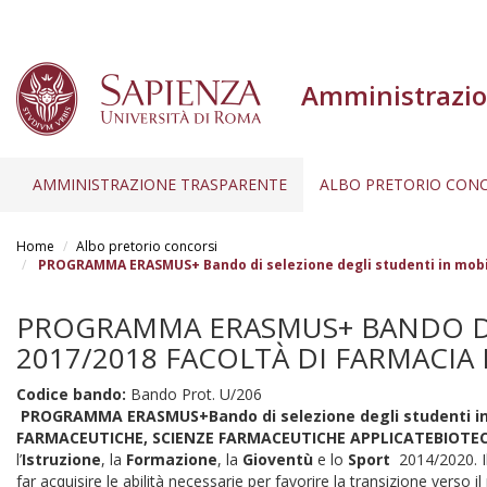
Amministrazio
AMMINISTRAZIONE TRASPARENTE
ALBO PRETORIO CONC
Salta
al
Home
Albo pretorio concorsi
contenuto
PROGRAMMA ERASMUS+ Bando di selezione degli studenti in mobilit
principale
PROGRAMMA ERASMUS+ BANDO DI S
2017/2018 FACOLTÀ DI FARMACIA 
Codice bando:
Bando Prot. U/206
PROGRAMMA ERASMUS+
Bando di selezione degli studenti in
FARMACEUTICHE, SCIENZE FARMACEUTICHE APPLICATE
BIOTE
l’
Istruzione
, la
Formazione
, la
Gioventù
e lo
Sport
2014/2020. Il
far acquisire le abilità necessarie per favorire la transizione verso 