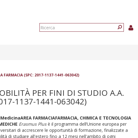
Form
di
Ricerca
ricerca
EA FARMACIA (SPC: 2017-1137-1441-063042)
LITÀ PER FINI DI STUDIO A.A.
017-1137-1441-063042)
 Medicina
AREA FARMACIA
FARMACIA, CHIMICA E TECNOLOGIA
MEDICHE
Erasmus Plus
è il programma dell’Unione europea per
rsitari di accrescere le opportunità di formazione, finalizzate a
lità di studiare all'estero fino a 12 mesi nell'ambito di ogni