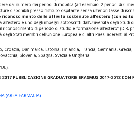
cindere dal numero dei periodi di mobilità (ad esempio: 2 periodi di 6 me
ture disponibili presso l’Istituto ospitante senza ulteriori tasse di iscr
o riconoscimento delle attività sostenute all’estero (con esito
all’estero è uno degli impegni sottoscritti dall’Università degli Stud
riconoscimento di periodo di studio e formazione all’estero” (D.R. pro
 degli Stati membri dell’Unione Europea e di altri Paesi aderenti a
ro, Croazia, Danimarca, Estonia, Finlandia, Francia, Germania, Grecia,
ovacchia, Slovenia, Spagna, Svezia e Ungheria.
’UE).
E 2017
PUBBLICAZIONE GRADUATORIE ERASMUS 2017-2018 CON 
A (AREA FARMACIA)