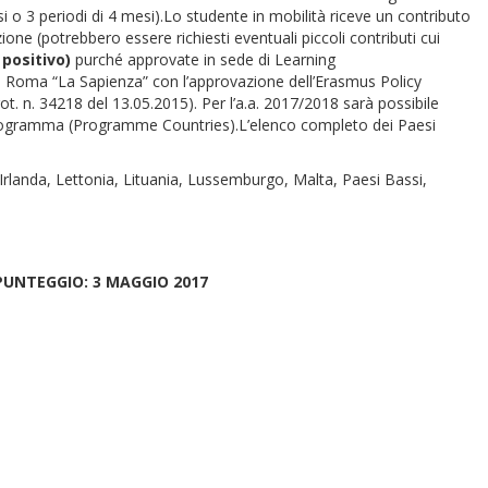
si o 3 periodi di 4 mesi).Lo studente in mobilità riceve un contributo
izione (potrebbero essere richiesti eventuali piccoli contributi cui
 positivo)
purché approvate in sede di Learning
i di Roma “La Sapienza” con l’approvazione dell’Erasmus Policy
t. n. 34218 del 13.05.2015). Per l’a.a. 2017/2018 sarà possibile
l Programma (Programme Countries).L’elenco completo dei Paesi
 Irlanda, Lettonia, Lituania, Lussemburgo, Malta, Paesi Bassi,
PUNTEGGIO: 3 MAGGIO 2017