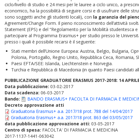
ciclo/livello di studio e 24 mesi per le lauree a ciclo unico, a pres
economico, ha la possibilità di seguire corsi e di usufruire delle strut
sono soggetti anche gli studenti locali), con
la garanzia del pien
Agreement/Change Form. Il pieno riconoscimento dell’attività svolta 
Statement (EPS) e del “Regolamento per la Mobilità studentesca e il 
partecipare al Programma Erasmus+ per studio presso le Università
presso i quali è possibile recarsi è il seguente:
Stati membri dell’Unione Europea: Austria, Belgio, Bulgaria, Cip
Polonia, Portogallo, Regno Unito, Repubblica Ceca, Romania, Sl
Paesi EFTA/SEE: Islanda, Liechtenstein e Norvegia.
Turchia e Repubblica di Macedonia (in quanto Paesi candidati all
PUBBLICAZIONE GRADUATORIE ERASMUS 2017-2018: 14 APRIL
Data pubblicazione:
03-02-2017
Data scadenza:
06-03-2017
Bando:
BANDO ERASMUS+ FACOLTA DI FARMACIA E MEDICIN
Decreto approvazione atti
Graduatoria Erasmus+ a.a. 2017/18 prot. 788 del 14/04/2017
Graduatoria Erasmus+ a.a. 2017/18 prot. 863 del 03/05/2017
data pubblicazione approvazione atti:
03-05-2017
Centro di spesa:
FACOLTA' DI FARMACIA E MEDICINA
2017-1137-1441-063042