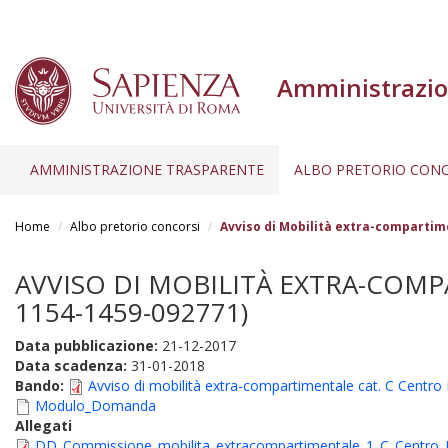
Amministrazio
AMMINISTRAZIONE TRASPARENTE
ALBO PRETORIO CONC
Salta
al
Home
Albo pretorio concorsi
Avviso di Mobilità extra-compartime
contenuto
principale
AVVISO DI MOBILITÀ EXTRA-COMPA
1154-1459-092771)
Data pubblicazione:
21-12-2017
Data scadenza:
31-01-2018
Bando:
Avviso di mobilità extra-compartimentale cat. C Centro 
Modulo_Domanda
Allegati
DD_Commissione_mobilita_extracompartimentale_1_C_Centro_L