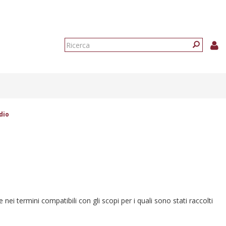
Form
di
Ricerca
ricerca
dio
e nei termini compatibili con gli scopi per i quali sono stati raccolti