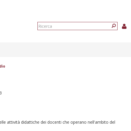
Form
di
Ricerca
ricerca
dio
3
le attività didattiche dei docenti che operano nell'ambito del