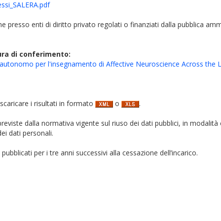
ressi_SALERA.pdf
iche presso enti di diritto privato regolati o finanziati dalla pubblica am
ura di conferimento:
ro autonomo per l'insegnamento di Affective Neuroscience Across the 
 scaricare i risultati in formato
o
.
i previste dalla normativa vigente sul riuso dei dati pubblici, in modalità 
ei dati personali.
pubblicati per i tre anni successivi alla cessazione dell’incarico.