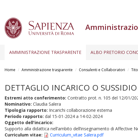
Amministrazio
AMMINISTRAZIONE TRASPARENTE
ALBO PRETORIO CONC
Salta
al
Home
Amministrazione trasparente
Consulenti e Collaboratori
Tito
contenuto
principale
DETTAGLIO INCARICO O SUSSIDIO
Estremi atto conferimento:
Contratto prot. n. 105 del 12/01/20
Nominativo:
Claudia Salera
Tipologia rapporto:
Incarichi collaborazione esterna
Periodo rapporto:
dal
15-01-2024
a
14-02-2024
Oggetto dell'incarico:
Supporto alla didattica nell’ambito dell’insegnamento di Affectiv
Curriculum vitae:
Curriculum_vitae Salera.pdf