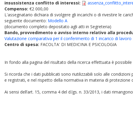
insussistenza conflitto di interessi:
assenza_conflitto_inte
Compenso:
€2 000,00
L'assegnatario dichiara di svolgere gli incarichi o di rivestire le car
seguente documento:
Modello A
(documento completo depositato agli atti in Segreteria)
Bando, provvedimento o avviso interno relativo alla proced
Valutazione comparativa per il conferimento di 1 incarico di lavo
Centro di spesa:
FACOLTA' DI MEDICINA E PSICOLOGIA
In fondo alla pagina del risultato della ricerca effettuata è possibile
Si ricorda che i dati pubblicati sono riutilizzabili solo alle condizion
e registrati, e nel rispetto della normativa in materia di protezione d
Ai sensi dell’art. 15, comma 4 del d.lgs. n. 33/2013, i dati rimangono 