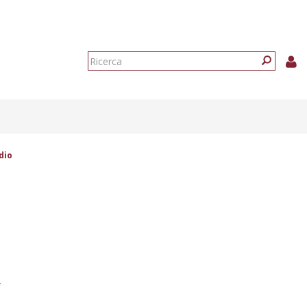
Form
di
Ricerca
ricerca
dio
e”