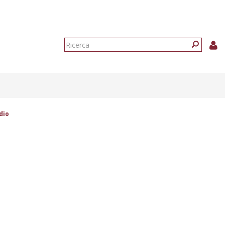
Form
di
Ricerca
ricerca
dio