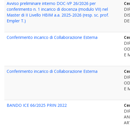
Avviso preliminare interno DOC-VP 26/2026 per
Ce
conferimento n. 1 incarico di docenza (modulo VII) nel
DI
Master di II Livello HBIM a.a. 2025-2026 (resp. sc. prof.
DI
Empler T.)
DE
Conferimento incarico di Collaborazione Esterna
Ce
DI
OD
E 
Conferimento incarico di Collaborazione Esterna
Ce
DI
OD
E 
BANDO ICE 66/2025 PRIN 2022
Ce
DI
AN
AR