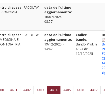
ntro di spesa:
FACOLTA'
data dell'ultimo
 ECONOMIA
aggiornamento:
16/07/2026 -
08:57
ntro di spesa:
FACOLTA'
data dell'ultimo
Codice
B
 MEDICINA E
aggiornamento:
bando:
ONTOIATRIA
19/12/2025 -
Bando Prot. n.
B
14:47
4324 del
P
19/12/2025
E
C
A
2
si
400
4401
4402
4403
4404
4405
4406
4407