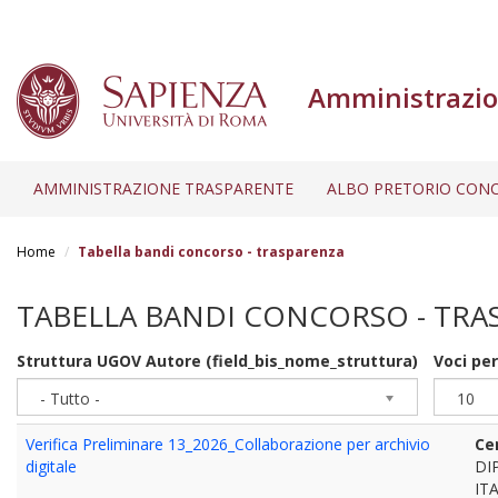
Amministrazio
AMMINISTRAZIONE TRASPARENTE
ALBO PRETORIO CONC
Salta
al
Home
Tabella bandi concorso - trasparenza
contenuto
principale
TABELLA BANDI CONCORSO - TRA
Struttura UGOV Autore (field_bis_nome_struttura)
Voci pe
- Tutto -
10
Verifica Preliminare 13_2026_Collaborazione per archivio
Ce
digitale
DI
IT