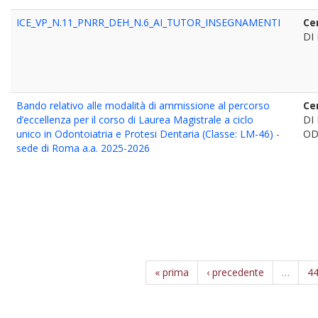
ICE_VP_N.11_PNRR_DEH_N.6_AI_TUTOR_INSEGNAMENTI
Ce
DI
Bando relativo alle modalità di ammissione al percorso
Ce
d’eccellenza per il corso di Laurea Magistrale a ciclo
DI
unico in Odontoiatria e Protesi Dentaria (Classe: LM-46) -
OD
sede di Roma a.a. 2025-2026
« prima
‹ precedente
…
4