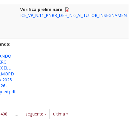
Verifica preliminare:
ICE_VP_N.11_PNRR_DEH_N.6_AI_TUTOR_INSEGNAMENTI
ando:
ANDO
ERC
CCELL
LMOPD
A 2025
026-
gned.pdf
4408
…
seguente ›
ultima »