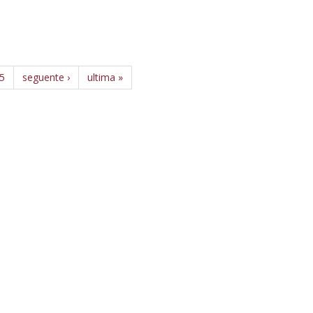
5
seguente ›
ultima »