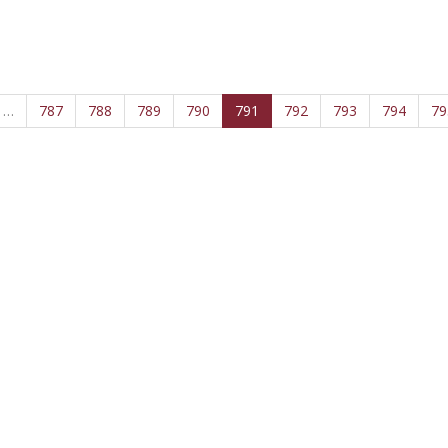
…
787
788
789
790
791
792
793
794
79