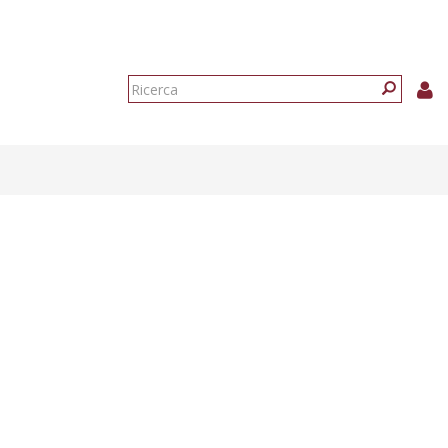
Form
di
Ricerca
ricerca