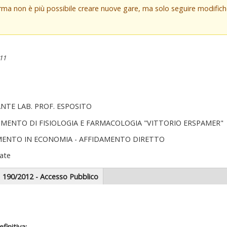
orma non è più possibile creare nuove gare, ma solo seguire modifi
:11
TE LAB. PROF. ESPOSITO
IMENTO DI FISIOLOGIA E FARMACOLOGIA "VITTORIO ERSPAMER"
MENTO IN ECONOMIA - AFFIDAMENTO DIRETTO
ate
scheda
190/2012 - Accesso Pubblico
tiva)
zionale
finitiva: