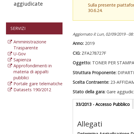
aggiudicate
Sulla presente piattaf
30.6.24.
SERVIZI
Aggiornato il: Lun, 02/09/2019 - 08
Amministrazione
Anno:
2019
Trasparente
CIG:
ZFA278727F
U-Gov
Sapienza
Oggetto:
TONER PER STAMPAN
Approfondimenti in
materia di appalti
Struttura Proponente:
DIPART
pubblici
Scelta Contraente:
23-AFFIDA
Portale gare telematiche
Datasets 190/2012
Stato della gara:
Gare aggiudic
Gare appalti
33/2013 - Accesso Pubblico
(
at
Sezione reda
Allegati
Determina Aggiudicazione De