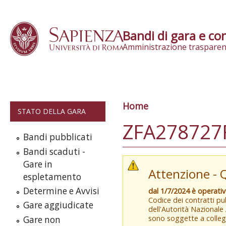
Skip to content
Bandi di gara e con
Amministrazione trasparen
Home
Tu sei qui
STATO DELLA GARA
ZFA278727
Bandi pubblicati
Bandi scaduti -
Gare in
Attenzione - 
espletamento
Determine e Avvisi
dal 1/7/2024 è operati
Codice dei contratti pub
Gare aggiudicate
dell'Autorità Nazionale
sono soggette a colleg
Gare non