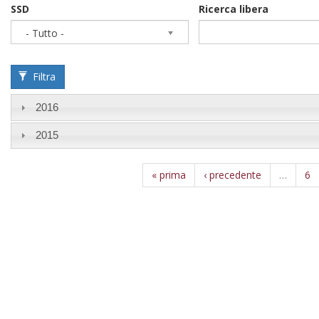
SSD
Ricerca libera
- Tutto -
Filtra
2016
2015
« prima
‹ precedente
…
6