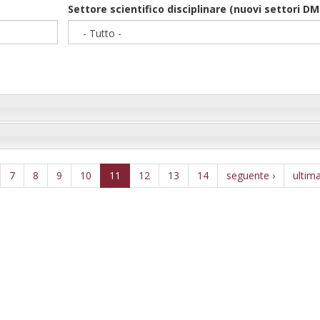
Year
Settore scientifico disciplinare (nuovi settori DM
- Tutto -
7
8
9
10
11
12
13
14
seguente ›
ultim