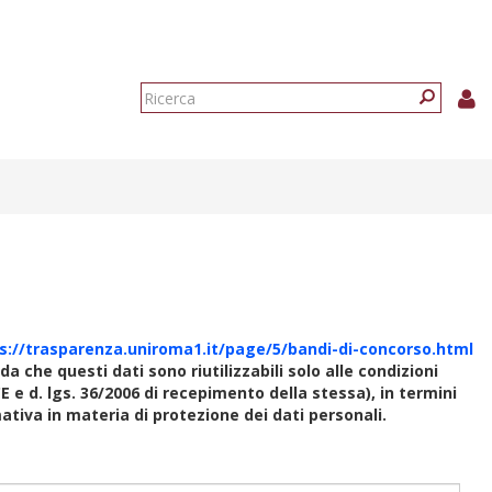
Form
di
Ricerca
ricerca
s://trasparenza.uniroma1.it/page/5/bandi-di-concorso.html
rda che questi dati sono riutilizzabili solo alle condizioni
E e d. lgs. 36/2006 di recepimento della stessa), in termini
rmativa in materia di protezione dei dati personali.