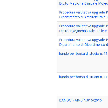
Dip.to Medicina Clinica e Molec
Procedura valutativa upgrade PO
Dipartimento di Architettura e P
Procedura valutativa upgrade P
Dip.to Ingegneria Civile, Edile e
Procedura valutativa upgrade P
Dipartimento di Dipartimento di
bando per borsa di studio n. 1
bando per borsa di studio n. 1
BANDO - AR-B N.016/2016