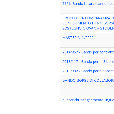
SSPL_Bando tutors II anno I b
PROCEDURA COMPARATIVA DA 
CONFERIMENTO DI N.9 BORSE
SOSTEGNO GIOVANI– STUDENT
MASTER N.4 /2022
2014/867 - Bando per contratt
2013/117 - Bando per n. 8 borse
2013/982 - Bando per n. 9 contr
BANDO BORSE DI COLLABORA
6 Incarichi insegnamento lingu