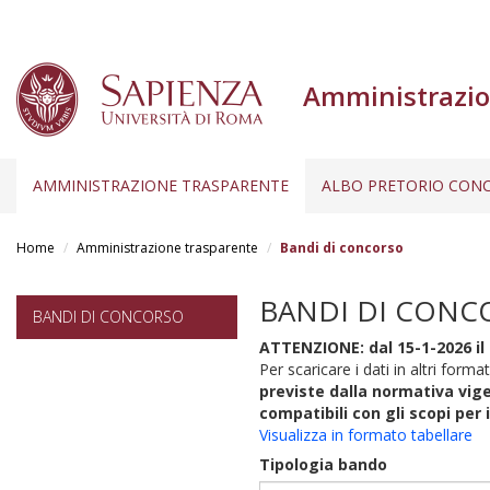
Amministrazio
AMMINISTRAZIONE TRASPARENTE
ALBO PRETORIO CONC
Salta
al
Home
Amministrazione trasparente
Bandi di concorso
contenuto
principale
BANDI DI CONC
BANDI DI CONCORSO
ATTENZIONE: dal 15-1-2026 il 
Per scaricare i dati in altri format
previste dalla normativa vige
compatibili con gli scopi per 
Visualizza in formato tabellare
Tipologia bando