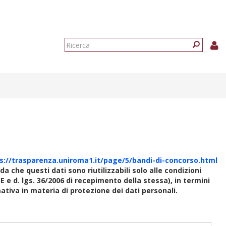
Form
di
Ricerca
ricerca
s://trasparenza.uniroma1.it/page/5/bandi-di-concorso.html
rda che questi dati sono riutilizzabili solo alle condizioni
E e d. lgs. 36/2006 di recepimento della stessa), in termini
rmativa in materia di protezione dei dati personali.