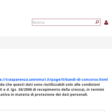
Form
di
Ricerca
ricerca
s://trasparenza.uniroma1.it/page/5/bandi-di-concorso.html
rda che questi dati sono riutilizzabili solo alle condizioni
E e d. lgs. 36/2006 di recepimento della stessa), in termini
rmativa in materia di protezione dei dati personali.