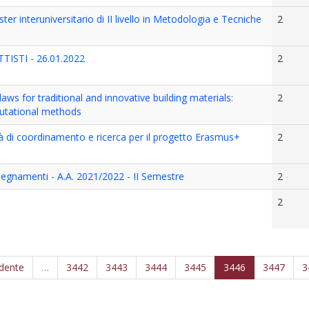
ter interuniversitario di II livello in Metodologia e Tecniche
2
TISTI - 26.01.2022
2
aws for traditional and innovative building materials:
2
putational methods
vità di coordinamento e ricerca per il progetto Erasmus+
2
segnamenti - A.A. 2021/2022 - II Semestre
2
2
edente
…
3442
3443
3444
3445
3446
3447
3