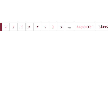
2
3
4
5
6
7
8
9
…
seguente ›
ultim