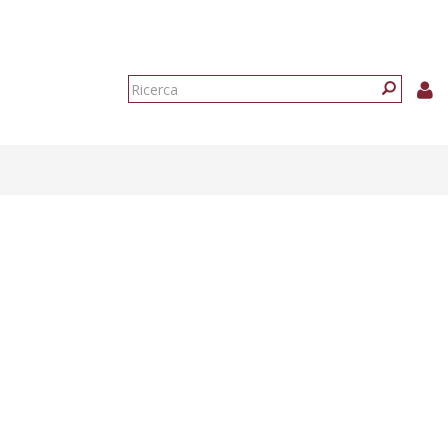
Form
di
Ricerca
ricerca