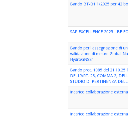
Bando BT-B1 1/2025 per 42 bors
SAPIEXCELLENCE 2025 - BE F
Bando per l'assegnazione di una
validazione di misure Global Na
HydroGNSS"
Bando prot. 1085 del 21.10
DELL’ART. 23, COMMA 2, DEL
STUDIO DI PERTINENZA DELL
Incarico collaborazione estern
Incarico collaborazione estern