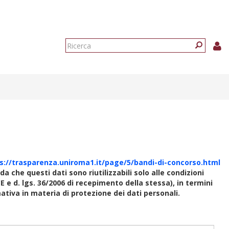
Form
di
Ricerca
ricerca
s://trasparenza.uniroma1.it/page/5/bandi-di-concorso.html
rda che questi dati sono riutilizzabili solo alle condizioni
E e d. lgs. 36/2006 di recepimento della stessa), in termini
rmativa in materia di protezione dei dati personali.