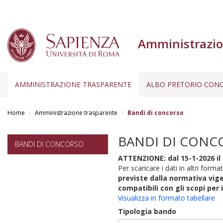
Amministrazio
AMMINISTRAZIONE TRASPARENTE
ALBO PRETORIO CONC
Salta
al
Home
Amministrazione trasparente
Bandi di concorso
contenuto
principale
BANDI DI CONC
BANDI DI CONCORSO
ATTENZIONE: dal 15-1-2026 il 
Per scaricare i dati in altri format
previste dalla normativa vige
compatibili con gli scopi per 
Visualizza in formato tabellare
Tipologia bando