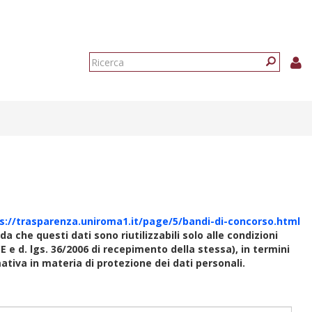
Form
di
Ricerca
ricerca
s://trasparenza.uniroma1.it/page/5/bandi-di-concorso.html
rda che questi dati sono riutilizzabili solo alle condizioni
E e d. lgs. 36/2006 di recepimento della stessa), in termini
rmativa in materia di protezione dei dati personali.