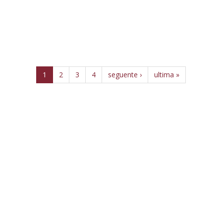
1
2
3
4
seguente ›
ultima »