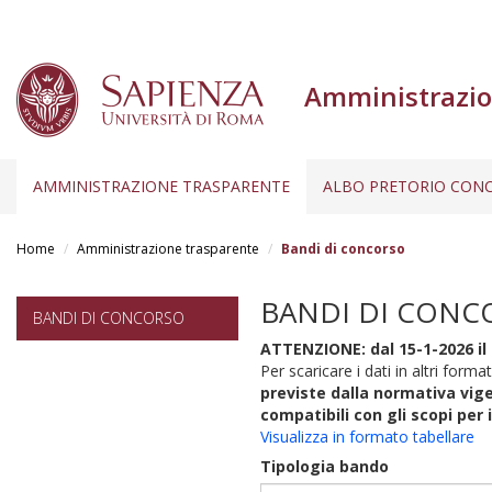
Amministrazio
AMMINISTRAZIONE TRASPARENTE
ALBO PRETORIO CONC
Salta
al
Home
Amministrazione trasparente
Bandi di concorso
contenuto
principale
BANDI DI CONC
BANDI DI CONCORSO
ATTENZIONE: dal 15-1-2026 il 
Per scaricare i dati in altri format
previste dalla normativa vige
compatibili con gli scopi per 
Visualizza in formato tabellare
Tipologia bando