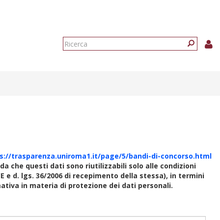
Form
di
Ricerca
ricerca
s://trasparenza.uniroma1.it/page/5/bandi-di-concorso.html
rda che questi dati sono riutilizzabili solo alle condizioni
E e d. lgs. 36/2006 di recepimento della stessa), in termini
rmativa in materia di protezione dei dati personali.