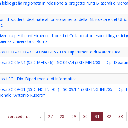
 bibliografia ragionata in relazione al progetto "Enti Bilaterali e Merc
ioni di studenti destinate al funzionamento della Biblioteca e dell’Uffi
he
ersità per il conferimento di posti di Collaboratori esperti linguistici 
apienza Università di Roma
 posti 01/A2 01/A3 SSD MAT/05 - Dip. Dipartimento di Matematica
 posti SC 06/N1 (SSD MED/46) - SC 06/A4 (SSD MED/08) - Dip. Diparti
osti SC - Dip. Dipartimento di Informatica
posti SC 09/G1 (SSD ING-INF/04) - SC 09/H1 (SSD ING-INF/05) - Dip. 
ionale "Antonio Ruberti"
a
‹ precedente
…
27
28
29
30
31
32
33