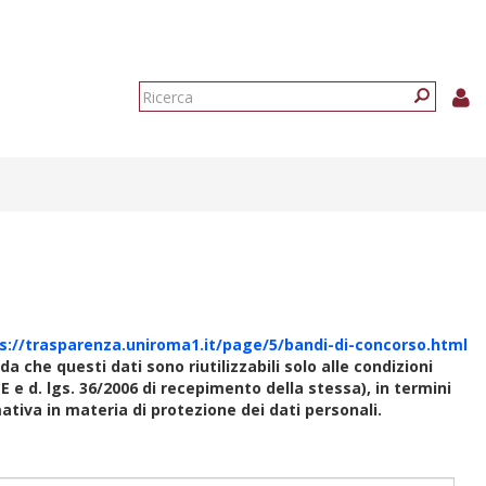
Form
di
Ricerca
ricerca
s://trasparenza.uniroma1.it/page/5/bandi-di-concorso.html
rda che questi dati sono riutilizzabili solo alle condizioni
E e d. lgs. 36/2006 di recepimento della stessa), in termini
rmativa in materia di protezione dei dati personali.