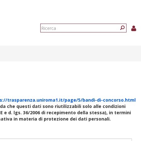
Form
di
Ricerca
ricerca
s://trasparenza.uniroma1.it/page/5/bandi-di-concorso.html
rda che questi dati sono riutilizzabili solo alle condizioni
E e d. lgs. 36/2006 di recepimento della stessa), in termini
rmativa in materia di protezione dei dati personali.