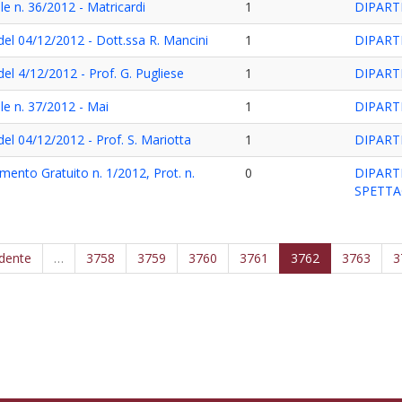
e n. 36/2012 - Matricardi
1
DIPART
del 04/12/2012 - Dott.ssa R. Mancini
1
DIPART
del 4/12/2012 - Prof. G. Pugliese
1
DIPART
le n. 37/2012 - Mai
1
DIPART
del 04/12/2012 - Prof. S. Mariotta
1
DIPART
mento Gratuito n. 1/2012, Prot. n.
0
DIPART
SPETT
edente
…
3758
3759
3760
3761
3762
3763
3