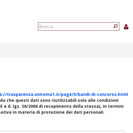
Form
di
Ricerca
ricerca
s://trasparenza.uniroma1.it/page/5/bandi-di-concorso.html
rda che questi dati sono riutilizzabili solo alle condizioni
E e d. lgs. 36/2006 di recepimento della stessa), in termini
rmativa in materia di protezione dei dati personali.